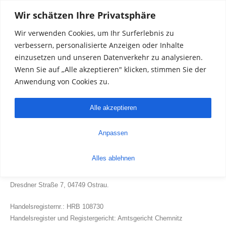
Wir schätzen Ihre Privatsphäre
Autohaus Krumbiegel GmbH
Menü
Wir verwenden Cookies, um Ihr Surferlebnis zu
verbessern, personalisierte Anzeigen oder Inhalte
Impressum
einzusetzen und unseren Datenverkehr zu analysieren.
Wenn Sie auf „Alle akzeptieren" klicken, stimmen Sie der
Autohaus Krumbiegel GmbH
Anwendung von Cookies zu.
Daniel-Wilhelm-Beck-Straße 1
04720 Döbeln
Alle akzeptieren
Tel.: 03431 58 24 00 38
Anpassen
Fax: 03431 574787
E-Mail:
info@autohauskrumbiegel.de
Alles ablehnen
Verantwortlicher im Sinne von § 18 Abs. 2 MStV: Jan Krumbiegel,
Dresdner Straße 7, 04749 Ostrau.
Handelsregisternr.: HRB 108730
Handelsregister und Registergericht: Amtsgericht Chemnitz