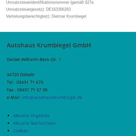
Umsatzsteueridentifikationsnummer (gemäß §27a
Umsatzsteuergesetz): DE163306283
Vertretungsberechtigte(r): Dietmar Krumbiegel
Autohaus Krumbiegel GmbH
Daniel-Wilhelm-Beck-Str. 1
04720 Döbeln
Tel.: 03431 71 670
Fax.: 03431 71 67 90
e-Mail:
info@autohauskrumbiegel.de
Aktuelle Angebote
Aktuelle Nachrichten
Cookies